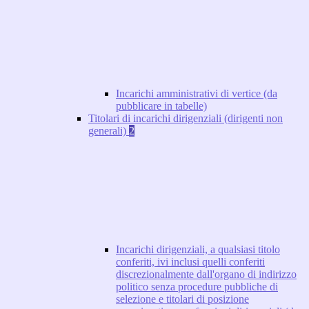
Incarichi amministrativi di vertice (da
pubblicare in tabelle)
Titolari di incarichi dirigenziali (dirigenti non
generali)
2
Incarichi dirigenziali, a qualsiasi titolo
conferiti, ivi inclusi quelli conferiti
discrezionalmente dall'organo di indirizzo
politico senza procedure pubbliche di
selezione e titolari di posizione