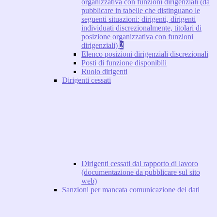
organizzativa con funzioni dirigenziali (da
pubblicare in tabelle che distinguano le
seguenti situazioni: dirigenti, dirigenti
individuati discrezionalmente, titolari di
posizione organizzativa con funzioni
dirigenziali)
2
Elenco posizioni dirigenziali discrezionali
Posti di funzione disponibili
Ruolo dirigenti
Dirigenti cessati
Dirigenti cessati dal rapporto di lavoro
(documentazione da pubblicare sul sito
web)
Sanzioni per mancata comunicazione dei dati