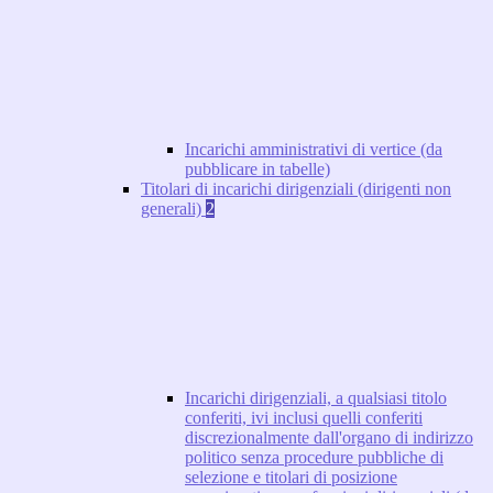
Incarichi amministrativi di vertice (da
pubblicare in tabelle)
Titolari di incarichi dirigenziali (dirigenti non
generali)
2
Incarichi dirigenziali, a qualsiasi titolo
conferiti, ivi inclusi quelli conferiti
discrezionalmente dall'organo di indirizzo
politico senza procedure pubbliche di
selezione e titolari di posizione