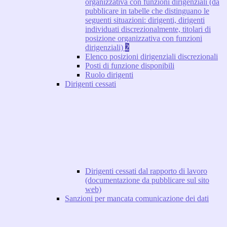
organizzativa con funzioni dirigenziali (da
pubblicare in tabelle che distinguano le
seguenti situazioni: dirigenti, dirigenti
individuati discrezionalmente, titolari di
posizione organizzativa con funzioni
dirigenziali)
2
Elenco posizioni dirigenziali discrezionali
Posti di funzione disponibili
Ruolo dirigenti
Dirigenti cessati
Dirigenti cessati dal rapporto di lavoro
(documentazione da pubblicare sul sito
web)
Sanzioni per mancata comunicazione dei dati