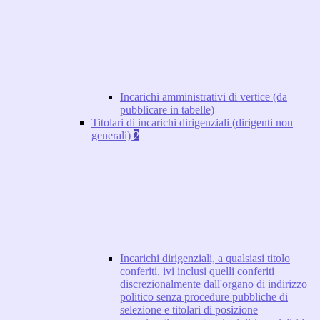
Incarichi amministrativi di vertice (da
pubblicare in tabelle)
Titolari di incarichi dirigenziali (dirigenti non
generali)
2
Incarichi dirigenziali, a qualsiasi titolo
conferiti, ivi inclusi quelli conferiti
discrezionalmente dall'organo di indirizzo
politico senza procedure pubbliche di
selezione e titolari di posizione