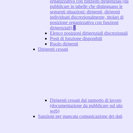
organizzativa con funzioni dirigenziali (da
pubblicare in tabelle che distinguano le
seguenti situazioni: dirigenti, dirigenti
individuati discrezionalmente, titolari di
posizione organizzativa con funzioni
dirigenziali)
2
Elenco posizioni dirigenziali discrezionali
Posti di funzione disponibili
Ruolo dirigenti
Dirigenti cessati
Dirigenti cessati dal rapporto di lavoro
(documentazione da pubblicare sul sito
web)
Sanzioni per mancata comunicazione dei dati