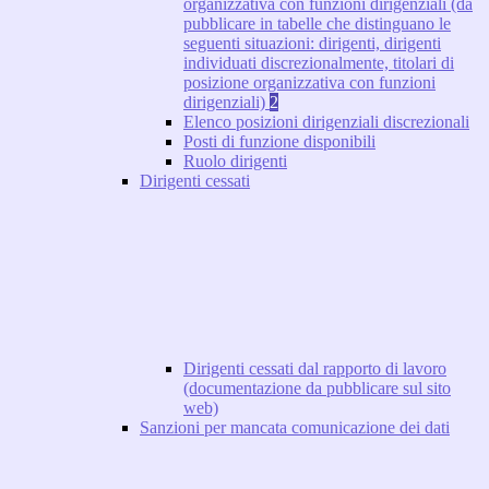
organizzativa con funzioni dirigenziali (da
pubblicare in tabelle che distinguano le
seguenti situazioni: dirigenti, dirigenti
individuati discrezionalmente, titolari di
posizione organizzativa con funzioni
dirigenziali)
2
Elenco posizioni dirigenziali discrezionali
Posti di funzione disponibili
Ruolo dirigenti
Dirigenti cessati
Dirigenti cessati dal rapporto di lavoro
(documentazione da pubblicare sul sito
web)
Sanzioni per mancata comunicazione dei dati