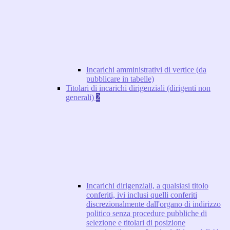
Incarichi amministrativi di vertice (da
pubblicare in tabelle)
Titolari di incarichi dirigenziali (dirigenti non
generali)
2
Incarichi dirigenziali, a qualsiasi titolo
conferiti, ivi inclusi quelli conferiti
discrezionalmente dall'organo di indirizzo
politico senza procedure pubbliche di
selezione e titolari di posizione