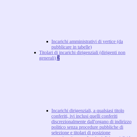
Incarichi amministrativi di vertice (da
pubblicare in tabelle)
Titolari di incarichi dirigenziali (dirigenti non
generali)
2
Incarichi dirigenziali, a qualsiasi titolo
conferiti, ivi inclusi quelli conferiti
discrezionalmente dall'organo di indirizzo
politico senza procedure pubbliche di
selezione e titolari di posizione