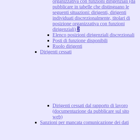
organizzativa con funzioni dirigenziali (da
pubblicare in tabelle che distinguano le
seguenti situazioni: dirigenti, dirigenti
individuati discrezionalmente, titolari di
posizione organizzativa con funzioni
dirigenziali)
2
Elenco posizioni dirigenziali discrezionali
Posti di funzione disponibili
Ruolo dirigenti
Dirigenti cessati
Dirigenti cessati dal rapporto di lavoro
(documentazione da pubblicare sul sito
web)
Sanzioni per mancata comunicazione dei dati