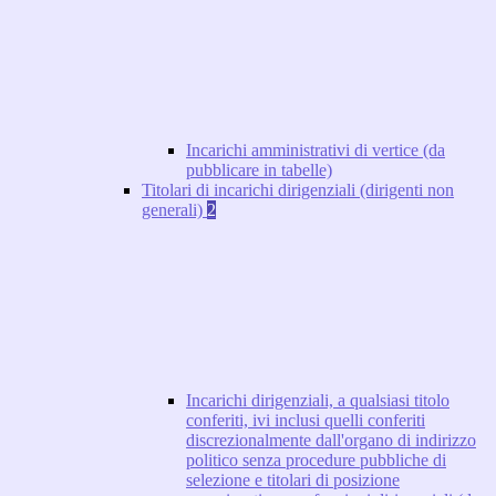
Incarichi amministrativi di vertice (da
pubblicare in tabelle)
Titolari di incarichi dirigenziali (dirigenti non
generali)
2
Incarichi dirigenziali, a qualsiasi titolo
conferiti, ivi inclusi quelli conferiti
discrezionalmente dall'organo di indirizzo
politico senza procedure pubbliche di
selezione e titolari di posizione