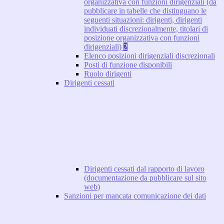
organizzativa con funzioni dirigenziali (da
pubblicare in tabelle che distinguano le
seguenti situazioni: dirigenti, dirigenti
individuati discrezionalmente, titolari di
posizione organizzativa con funzioni
dirigenziali)
2
Elenco posizioni dirigenziali discrezionali
Posti di funzione disponibili
Ruolo dirigenti
Dirigenti cessati
Dirigenti cessati dal rapporto di lavoro
(documentazione da pubblicare sul sito
web)
Sanzioni per mancata comunicazione dei dati