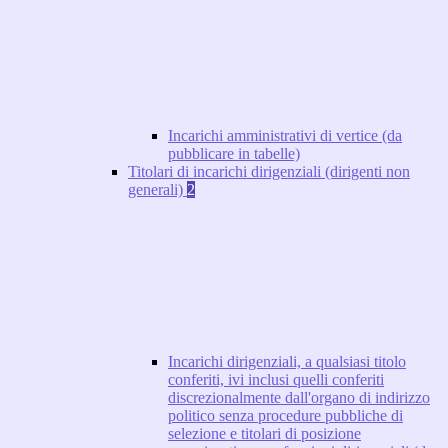
Incarichi amministrativi di vertice (da
pubblicare in tabelle)
Titolari di incarichi dirigenziali (dirigenti non
generali)
2
Incarichi dirigenziali, a qualsiasi titolo
conferiti, ivi inclusi quelli conferiti
discrezionalmente dall'organo di indirizzo
politico senza procedure pubbliche di
selezione e titolari di posizione