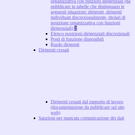
organizzativa con funzioni dirigenziali (da
pubblicare in tabelle che distinguano le
seguenti situazioni: dirigenti, dirigenti
individuati discrezionalmente, titolari di
posizione organizzativa con funzioni
dirigenziali)
2
Elenco posizioni dirigenziali discrezionali
Posti di funzione disponibili
Ruolo dirigenti
Dirigenti cessati
Dirigenti cessati dal rapporto di lavoro
(documentazione da pubblicare sul sito
web)
Sanzioni per mancata comunicazione dei dati