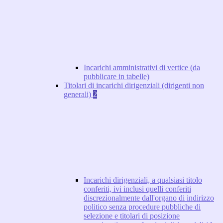
Incarichi amministrativi di vertice (da
pubblicare in tabelle)
Titolari di incarichi dirigenziali (dirigenti non
generali)
2
Incarichi dirigenziali, a qualsiasi titolo
conferiti, ivi inclusi quelli conferiti
discrezionalmente dall'organo di indirizzo
politico senza procedure pubbliche di
selezione e titolari di posizione