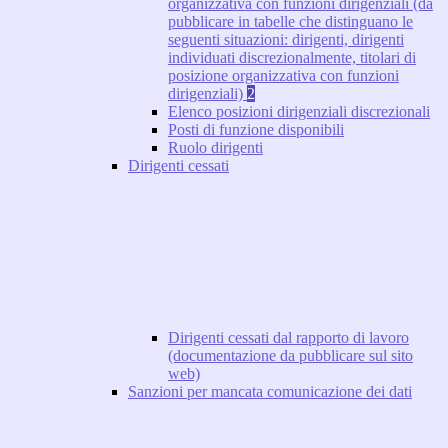
organizzativa con funzioni dirigenziali (da
pubblicare in tabelle che distinguano le
seguenti situazioni: dirigenti, dirigenti
individuati discrezionalmente, titolari di
posizione organizzativa con funzioni
dirigenziali)
2
Elenco posizioni dirigenziali discrezionali
Posti di funzione disponibili
Ruolo dirigenti
Dirigenti cessati
Dirigenti cessati dal rapporto di lavoro
(documentazione da pubblicare sul sito
web)
Sanzioni per mancata comunicazione dei dati