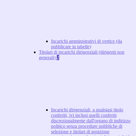
Incarichi amministrativi di vertice (da
pubblicare in tabelle)
Titolari di incarichi dirigenziali (dirigenti non
generali)
2
Incarichi dirigenziali, a qualsiasi titolo
conferiti, ivi inclusi quelli conferiti
discrezionalmente dall'organo di indirizzo
politico senza procedure pubbliche di
selezione e titolari di posizione