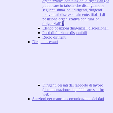
organizzativa con funzioni dirigenziali (da
pubblicare in tabelle che distinguano le
seguenti situazioni: dirigenti, dirigenti
individuati discrezionalmente, titolari di
posizione organizzativa con funzioni
dirigenziali)
2
Elenco posizioni dirigenziali discrezionali
Posti di funzione disponibili
Ruolo dirigenti
Dirigenti cessati
Dirigenti cessati dal rapporto di lavoro
(documentazione da pubblicare sul sito
web)
Sanzioni per mancata comunicazione dei dati