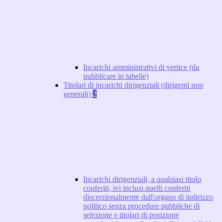
Incarichi amministrativi di vertice (da
pubblicare in tabelle)
Titolari di incarichi dirigenziali (dirigenti non
generali)
2
Incarichi dirigenziali, a qualsiasi titolo
conferiti, ivi inclusi quelli conferiti
discrezionalmente dall'organo di indirizzo
politico senza procedure pubbliche di
selezione e titolari di posizione