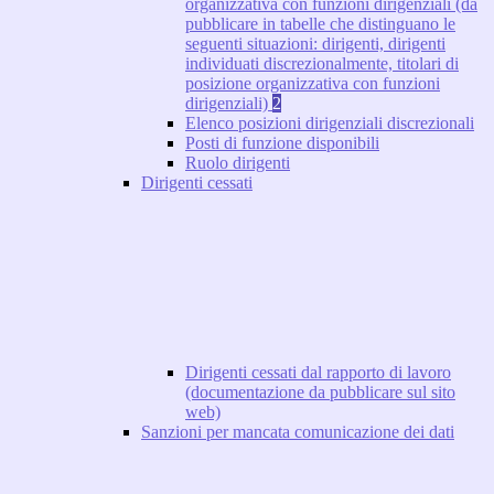
organizzativa con funzioni dirigenziali (da
pubblicare in tabelle che distinguano le
seguenti situazioni: dirigenti, dirigenti
individuati discrezionalmente, titolari di
posizione organizzativa con funzioni
dirigenziali)
2
Elenco posizioni dirigenziali discrezionali
Posti di funzione disponibili
Ruolo dirigenti
Dirigenti cessati
Dirigenti cessati dal rapporto di lavoro
(documentazione da pubblicare sul sito
web)
Sanzioni per mancata comunicazione dei dati