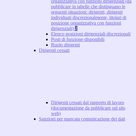
organizzativa con funzioni dirigenziali (da
pubblicare in tabelle che distinguano le
seguenti situazioni: dirigenti, dirigenti
individuati discrezionalmente, titolari di
posizione organizzativa con funzioni
dirigenziali)
2
Elenco posizioni dirigenziali discrezionali
Posti di funzione disponibili
Ruolo dirigenti
Dirigenti cessati
Dirigenti cessati dal rapporto di lavoro
(documentazione da pubblicare sul sito
web)
Sanzioni per mancata comunicazione dei dati