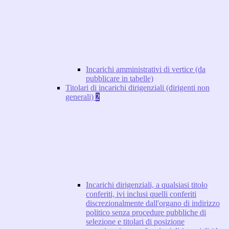
Incarichi amministrativi di vertice (da
pubblicare in tabelle)
Titolari di incarichi dirigenziali (dirigenti non
generali)
2
Incarichi dirigenziali, a qualsiasi titolo
conferiti, ivi inclusi quelli conferiti
discrezionalmente dall'organo di indirizzo
politico senza procedure pubbliche di
selezione e titolari di posizione