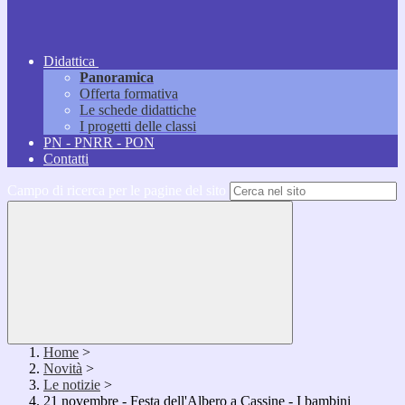
Didattica
Panoramica
Offerta formativa
Le schede didattiche
I progetti delle classi
PN - PNRR - PON
Contatti
Campo di ricerca per le pagine del sito
Home
>
Novità
>
Le notizie
>
21 novembre - Festa dell'Albero a Cassine - I bambini