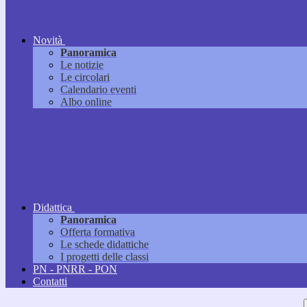
Novità
Panoramica
Le notizie
Le circolari
Calendario eventi
Albo online
Didattica
Panoramica
Offerta formativa
Le schede didattiche
I progetti delle classi
PN - PNRR - PON
Contatti