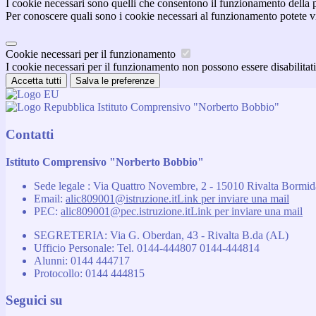
I cookie necessari sono quelli che consentono il funzionamento della pi
Per conoscere quali sono i cookie necessari al funzionamento potete v
Cookie necessari per il funzionamento
I cookie necessari per il funzionamento non possono essere disabilitati.
Accetta tutti
Salva le preferenze
Istituto Comprensivo "Norberto Bobbio"
Contatti
Istituto Comprensivo "Norberto Bobbio"
Sede legale : Via Quattro Novembre, 2 - 15010 Rivalta Bormi
Email:
alic809001@istruzione.it
Link per inviare una mail
PEC:
alic809001@pec.istruzione.it
Link per inviare una mail
SEGRETERIA: Via G. Oberdan, 43 - Rivalta B.da (AL)
Ufficio Personale: Tel. 0144-444807 0144-444814
Alunni: 0144 444717
Protocollo: 0144 444815
Seguici su