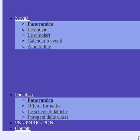
Novità
Panoramica
Le notizie
Le circolari
Calendario eventi
Albo online
Didattica
Panoramica
Offerta formativa
Le schede didattiche
I progetti delle classi
PN - PNRR - PON
Contatti