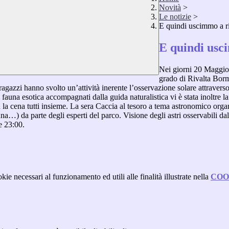
Novità
>
Le notizie
>
E quindi uscimmo a ri
E quindi usci
Nei giorni 20 Maggio 
grado di Rivalta Bormi
gazzi hanno svolto un’attività inerente l’osservazione solare attraverso 
fauna esotica accompagnati dalla guida naturalistica vi è stata inoltre la
la cena tutti insieme. La sera Caccia al tesoro a tema astronomico organ
luna…) da parte degli esperti del parco. Visione degli astri osservabili dal
e 23:00.
kie necessari al funzionamento ed utili alle finalità illustrate nella
COO