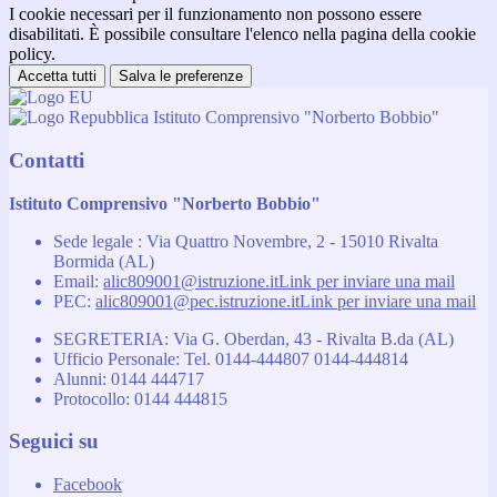
I cookie necessari per il funzionamento non possono essere
disabilitati. È possibile consultare l'elenco nella pagina della cookie
policy.
Accetta tutti
Salva le preferenze
Istituto Comprensivo "Norberto Bobbio"
Contatti
Istituto Comprensivo "Norberto Bobbio"
Sede legale : Via Quattro Novembre, 2 - 15010 Rivalta
Bormida (AL)
Email:
alic809001@istruzione.it
Link per inviare una mail
PEC:
alic809001@pec.istruzione.it
Link per inviare una mail
SEGRETERIA: Via G. Oberdan, 43 - Rivalta B.da (AL)
Ufficio Personale: Tel. 0144-444807 0144-444814
Alunni: 0144 444717
Protocollo: 0144 444815
Seguici su
Facebook