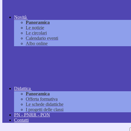
Novità
Panoramica
Le notizie
Le circolari
Calendario eventi
Albo online
Didattica
Panoramica
Offerta formativa
Le schede didattiche
I progetti delle classi
PN - PNRR - PON
Contatti