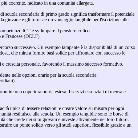
più coerente, radicato in una comunità allargata.
lo di scuola secondaria di primo grado significa trasformare il potenziale
da giovane e gli fornisce un vantaggio tangibile per l'iscrizione alle
 competenze ICT e sviluppare il pensiero critico.
ls) e Francese (DELF).
percorso successivo. Un esempio lampante è la disponibilità di un corso
iosa, che mira a fornire basi solide per affrontare con successo le
ti e crescita personale, favorendo il massimo successo formativo.
dente nelle opzioni orarie per la scuola secondaria:
idiani).
arantire una copertura oraria estesa. I servizi essenziali di mensa e
ità unica di tessere relazioni e creare valore su misura per ogni
unità restituisce alla scuola. Un esempio tangibile sono le borse di
ità che crede nei suoi giovani e investe attivamente nel loro futuro.
truire un ponte solido verso gli studi superiori, flessibile grazie a un