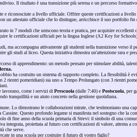
viso. Il risultato è una transizione più serena e un percorso formativo 
e e riconosciute a livello ufficiale. Offrire queste certificazioni a livel
un attestato ufficiale che lo distingue, arricchisce il suo portfolio fin 
tturato in 7 moduli che uniscono teoria e pratica, per acquisire eccellenti
uire le certificazioni ufficiali per la lingua Inglese (A2 Key for Schoo
tudi, ma accompagna attivamente gli studenti nella transizione verso il 
e gli studi al liceo. Questa iniziativa dimostra un'attenzione rara e prez
ercorso di apprendimento: un metodo pensato per stimolare abilità, talen
derna.
bbio ha costruito un sistema di supporto completo. La flessibilità è evi
 2 rientri pomeridiani) sia uno a Tempo Prolungato (con 3 rientri pomer
ani.
e lavorano, come i servizi di
Prescuola
(dalle 7:40) e
Postscuola
, per g
ndo tranquillità e un aiuto concreto nella gestione quotidiana.
une. Lo dimostrano le collaborazioni mirate, che testimoniano una capac
s a Cassine. Questo profondo legame si manifesta nel sostegno che la com
olo di fine anno della scuola primaria di Strevi: il simbolo di una comun
integrata, proiettata al futuro con certificazioni di valore, attenta a cos
tà che serve.
cate in una scuola per costruire il futuro di vostro figlio?