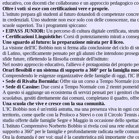
educativo, con docenti che collaborano e un approccio pedagogico condi
Oltre i voti: si esce con certificazioni vere e proprie.
L'istituto prepara gli studenti al futuro dotandoli di competenze concret
in credenziali. Uno studente non esce solo con delle conoscenze, ma con 
scuole superiori. Tra i programmi spiccano:
•
EIPASS JUNIOR:
Un percorso di cultura digitale certificata, stru
•
Certificazioni Linguistiche:
Corsi di potenziamento mirati a conseg
Uno sguardo al futuro: la preparazione mirata per il liceo.
La visione dell'IC Bobbio non si ferma alla conclusione del ciclo di s
di Latino, specificamente pensato per gli alunni che intendono proseguir
sfide future, riflettendo la filosofia centrale dell'istituto:
Nel nostro approccio educativo, l'allievo è protagonista del proprio p
Orari flessibili e un sistema di supporto a 360° per la famiglia mo
Comprendendo le esigenze organizzative delle famiglie di oggi, l'IC Bo
•
Sede di Rivalta Bormida:
Offre sia un corso a Tempo Normale (con
•
Sede di Cassine:
Due corsi a Tempo Normale con 2 rientri pomeridi
A questo si aggiunge un ecosistema di servizi pensati per i genitori ch
scuolabus, gestiti direttamente dai comuni, completano il quadro, offre
Una scuola che vive e cresce con la sua comunità.
L'IC Bobbio non è un'entità astratta, ma una presenza viva in ogni com
territorio, come quelle con la Proloco a Strevi o con il Circolo Tenni
studio offerte dalle famiglie Segre e Maggio in occasione dello spettac
L'Istituto Comprensivo Norberto Bobbio si rivela così una rete educativa 
supporto a 360° per le famiglie e profondamente radicata nelle comuni
Ora la domanda è per voi: qual è la caratteristica più importante che cer