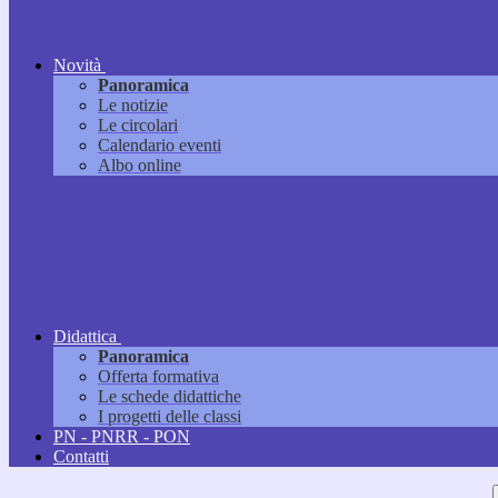
Novità
Panoramica
Le notizie
Le circolari
Calendario eventi
Albo online
Didattica
Panoramica
Offerta formativa
Le schede didattiche
I progetti delle classi
PN - PNRR - PON
Contatti