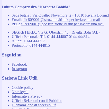
Istituto Comprensivo "Norberto Bobbio"
Sede legale : Via Quattro Novembre, 2 - 15010 Rivalta Bormi
Email:
alic809001@istruzione.it
Link per inviare una mail
PEC:
alic809001@pec.istruzione.it
Link per inviare una mail
SEGRETERIA: Via G. Oberdan, 43 - Rivalta B.da (AL)
Ufficio Personale: Tel. 0144-444807 0144-444814
Alunni: 0144 444717
Protocollo: 0144 444815
Seguici su
Facebook
Instagram
Sezione Link Utili
Cookie policy
Note legali
Informativa Privacy
Ufficio Relazioni con il Pubblico
Dichiarazione di accessibilità