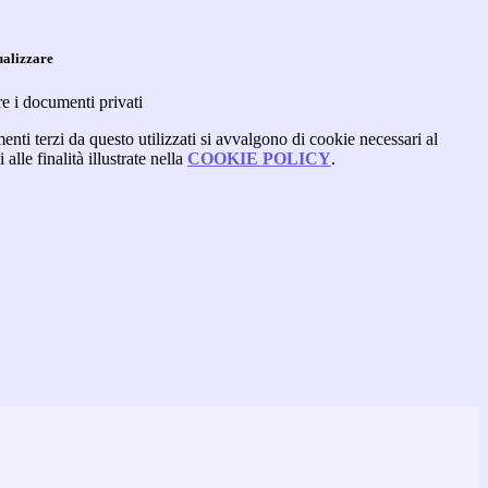
ualizzare
re i documenti privati
menti terzi da questo utilizzati si avvalgono di cookie necessari al
alle finalità illustrate nella
COOKIE POLICY
.