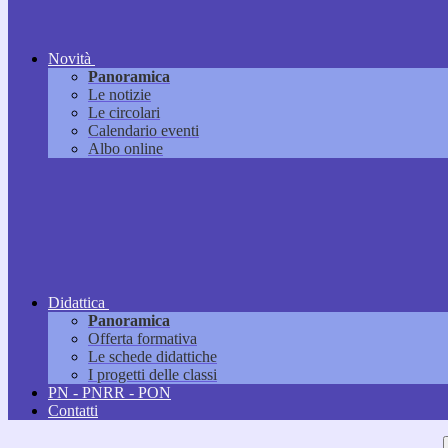
Novità
Panoramica
Le notizie
Le circolari
Calendario eventi
Albo online
Didattica
Panoramica
Offerta formativa
Le schede didattiche
I progetti delle classi
PN - PNRR - PON
Contatti