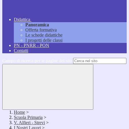
Didattica
Panoramica
Offerta formativa
Le schede didattiche
I progetti delle classi
PN - PNRR - PON
Contatti
Campo di ricerca per le pagine del sito
Home
>
Scuola Primaria
>
V. Alfieri - Strevi
>
I Nostri Lavori
>