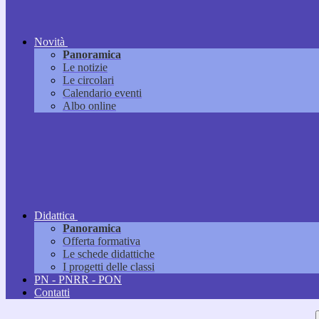
Novità
Panoramica
Le notizie
Le circolari
Calendario eventi
Albo online
Didattica
Panoramica
Offerta formativa
Le schede didattiche
I progetti delle classi
PN - PNRR - PON
Contatti