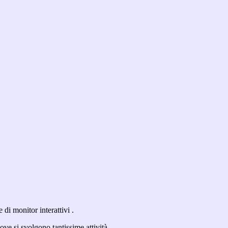
 di monitor interattivi .
dove si svolgono tantissime attività.