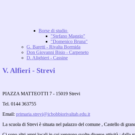
Borse di studio
"Stefano Maggio"
"Domenico Bruna"
G. Baretti - Rivalta Bormida
Don Giovanni Bisio - Carpeneto
D. Alighieri - Cassine
V. Alfieri - Strevi
PIAZZA MATTEOTTI 7 - 15019 Strevi
Tel. 0144 363755
Email:
primaria.strevi@icbobbiorivaltab.edu.it
La scuola di Strevi è situata nel palazzo del comune , Castello di grand
Ci sono altri ampi locali in cui vengono svolte diverse attività : dalla m