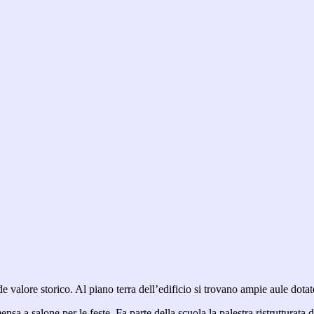
e valore storico. Al piano terra dell’edificio si trovano ampie aule dotate
ensa a salone per le feste. Fa parte della scuola la palestra ristrutturata 