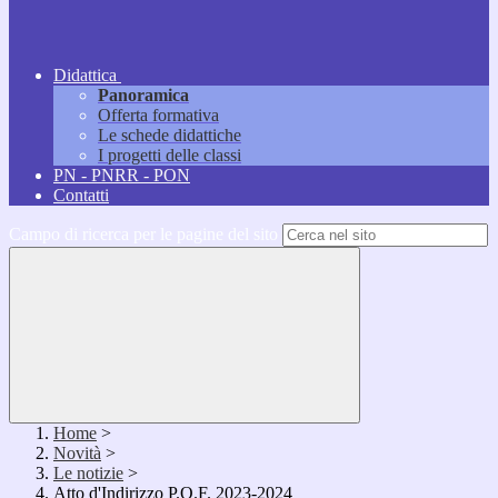
Didattica
Panoramica
Offerta formativa
Le schede didattiche
I progetti delle classi
PN - PNRR - PON
Contatti
Campo di ricerca per le pagine del sito
Home
>
Novità
>
Le notizie
>
Atto d'Indirizzo P.O.F. 2023-2024