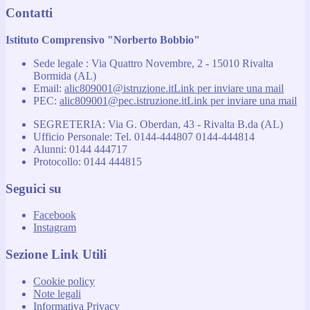
Contatti
Istituto Comprensivo "Norberto Bobbio"
Sede legale : Via Quattro Novembre, 2 - 15010 Rivalta
Bormida (AL)
Email:
alic809001@istruzione.it
Link per inviare una mail
PEC:
alic809001@pec.istruzione.it
Link per inviare una mail
SEGRETERIA: Via G. Oberdan, 43 - Rivalta B.da (AL)
Ufficio Personale: Tel. 0144-444807 0144-444814
Alunni: 0144 444717
Protocollo: 0144 444815
Seguici su
Facebook
Instagram
Sezione Link Utili
Cookie policy
Note legali
Informativa Privacy