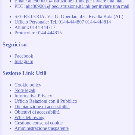
Email:
alic809001@istruzione.it
Link per inviare una mail
PEC:
alic809001@pec.istruzione.it
Link per inviare una mail
SEGRETERIA: Via G. Oberdan, 43 - Rivalta B.da (AL)
Ufficio Personale: Tel. 0144-444807 0144-444814
Alunni: 0144 444717
Protocollo: 0144 444815
Seguici su
Facebook
Instagram
Sezione Link Utili
Cookie policy
Note legali
Informativa Privacy
Ufficio Relazioni con il Pubblico
Dichiarazione di accessibilità
Obiettivi di accessibilità
Whistleblowing
Gestione consensi cookie
Amministrazione trasparente