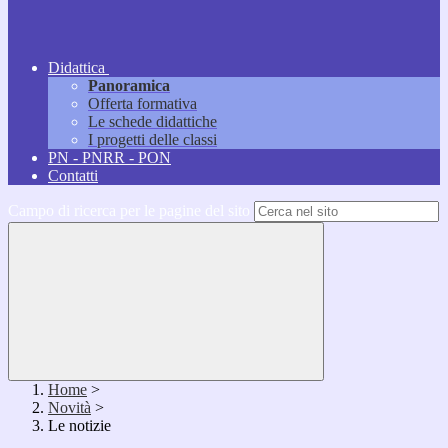
Didattica
Panoramica
Offerta formativa
Le schede didattiche
I progetti delle classi
PN - PNRR - PON
Contatti
Campo di ricerca per le pagine del sito
Home
>
Novità
>
Le notizie