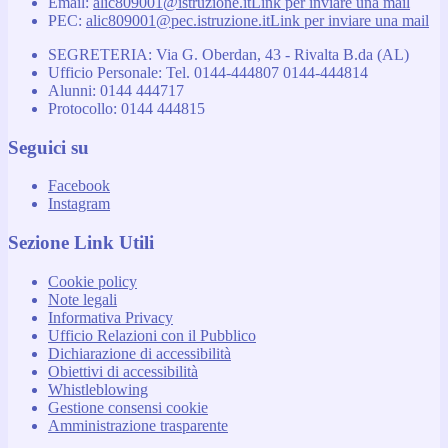
Email:
alic809001@istruzione.it
Link per inviare una mail
PEC:
alic809001@pec.istruzione.it
Link per inviare una mail
SEGRETERIA: Via G. Oberdan, 43 - Rivalta B.da (AL)
Ufficio Personale: Tel. 0144-444807 0144-444814
Alunni: 0144 444717
Protocollo: 0144 444815
Seguici su
Facebook
Instagram
Sezione Link Utili
Cookie policy
Note legali
Informativa Privacy
Ufficio Relazioni con il Pubblico
Dichiarazione di accessibilità
Obiettivi di accessibilità
Whistleblowing
Gestione consensi cookie
Amministrazione trasparente