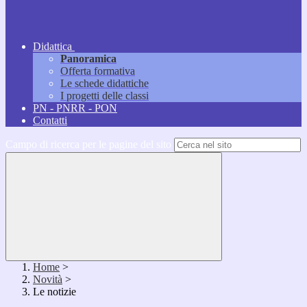
Didattica
Panoramica
Offerta formativa
Le schede didattiche
I progetti delle classi
PN - PNRR - PON
Contatti
Campo di ricerca per le pagine del sito
Home
>
Novità
>
Le notizie