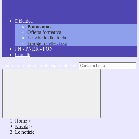
Didattica
Panoramica
Offerta formativa
Le schede didattiche
I progetti delle classi
PN - PNRR - PON
Contatti
Campo di ricerca per le pagine del sito
Home
>
Novità
>
Le notizie