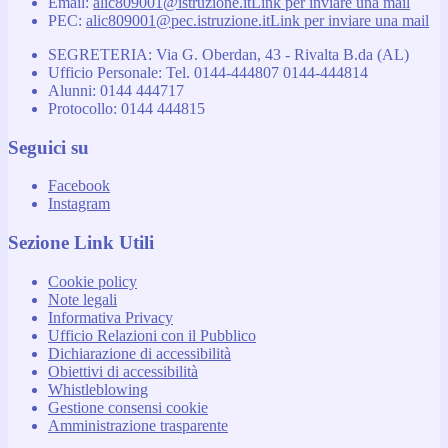
Email:
alic809001@istruzione.it
Link per inviare una mail
PEC:
alic809001@pec.istruzione.it
Link per inviare una mail
SEGRETERIA: Via G. Oberdan, 43 - Rivalta B.da (AL)
Ufficio Personale: Tel. 0144-444807 0144-444814
Alunni: 0144 444717
Protocollo: 0144 444815
Seguici su
Facebook
Instagram
Sezione Link Utili
Cookie policy
Note legali
Informativa Privacy
Ufficio Relazioni con il Pubblico
Dichiarazione di accessibilità
Obiettivi di accessibilità
Whistleblowing
Gestione consensi cookie
Amministrazione trasparente