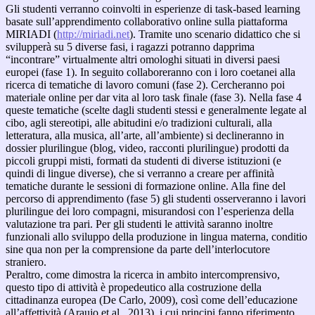
Gli studenti verranno coinvolti in esperienze di task-based learning
basate sull’apprendimento collaborativo online sulla piattaforma
MIRIADI (
http://miriadi.net
). Tramite uno scenario didattico che si
svilupperà su 5 diverse fasi, i ragazzi potranno dapprima
“incontrare” virtualmente altri omologhi situati in diversi paesi
europei (fase 1). In seguito collaboreranno con i loro coetanei alla
ricerca di tematiche di lavoro comuni (fase 2). Cercheranno poi
materiale online per dar vita al loro task finale (fase 3). Nella fase 4
queste tematiche (scelte dagli studenti stessi e generalmente legate al
cibo, agli stereotipi, alle abitudini e/o tradizioni culturali, alla
letteratura, alla musica, all’arte, all’ambiente) si declineranno in
dossier plurilingue (blog, video, racconti plurilingue) prodotti da
piccoli gruppi misti, formati da studenti di diverse istituzioni (e
quindi di lingue diverse), che si verranno a creare per affinità
tematiche durante le sessioni di formazione online. Alla fine del
percorso di apprendimento (fase 5) gli studenti osserveranno i lavori
plurilingue dei loro compagni, misurandosi con l’esperienza della
valutazione tra pari. Per gli studenti le attività saranno inoltre
funzionali allo sviluppo della produzione in lingua materna, conditio
sine qua non per la comprensione da parte dell’interlocutore
straniero.
Peraltro, come dimostra la ricerca in ambito intercomprensivo,
questo tipo di attività è propedeutico alla costruzione della
cittadinanza europea (De Carlo, 2009), così come dell’educazione
all’affettività (Araujo et al., 2013), i cui principi fanno riferimento