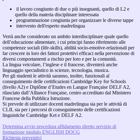
il lavoro congiunto di due o più insegnanti, quello di L2 e
quello della materia disciplinare interessata
programmazione congiunta per organizzare le diverse tappe
intervento dell'esperto madrelingua
Verrà anche considerato un ambito interdisciplinare quale quello
dell’educazione alimentare, i cui principi fanno riferimento alle
competenze sociali (life-skills), abilità socio-emotive-relazionali per
far crescere in loro dei fattori protettivi efficaci nella prevenzione di
diversi comportamenti a rischio per loro e per la comunità.
La lingua veicolare, l’inglese e il francese, diventerà anche
linguaggio specialistico in scienze, tecnologia, musica.
Per gli studenti le attività saranno, inoltre, funzionali al
conseguimento delle certificazioni Cambridge Key for Schools
(livello A2) e Diplôme d’Etudes en Langue Française DELF A2,
rilasciato dall’Alliance Française, centro accreditato dal Ministero
Francese della Pubblica Istruzione.
Si prevede di utilizzare docenti madrelingua sia per le attività di
CLIL sia per i percorsi di conseguimento delle certificazioni
linguistiche Cambridge Ket e DELF A2.
Determina avvio procedura affidamento diretto servizio di
formazione modulo ENGLISH DOCG
Richiesta preventivi